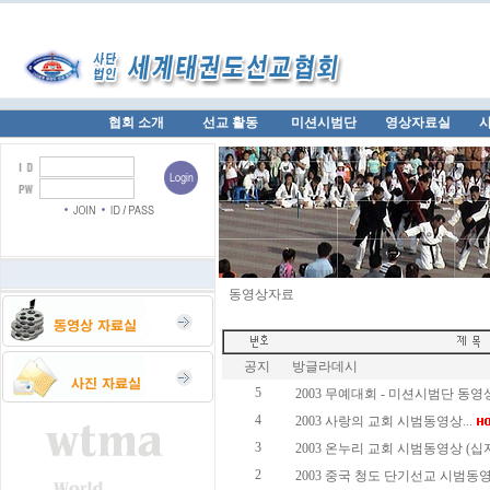
협회 소개
선교 활동
미션시범단
영상자료실
동영상자료
공지
방글라데시
5
2003 무예대회 - 미션시범단 동영상.
4
2003 사랑의 교회 시범동영상...
3
2003 온누리 교회 시범동영상 (십자가
2
2003 중국 청도 단기선교 시범동영상