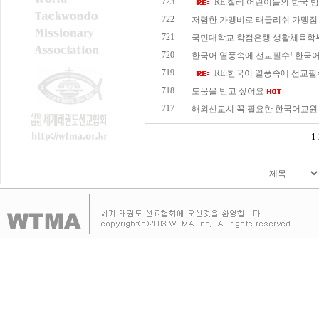
723
RE:칠레 어린이들의 한국 방문
722
저렴한 가맹비로 태글리쉬 가맹점 개
721
국민대학교 학점은행 생활체육학부 
720
한국어 열풍속에 선교필수! 한국어
719
RE:한국어 열풍속에 선교필수
718
도움을 받고 싶어요
717
해외선교시 꼭 필요한 한국어교원 자
1