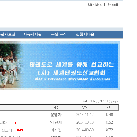
사진자료실
자유게시판
구인/구직
신청서다운
total : 806 , ( 9 / 81 ) page
운영자
2014-11-12
1548
임 진재
2014-10-13
4552
....
이지영
2014-09-30
4072
교에 ...