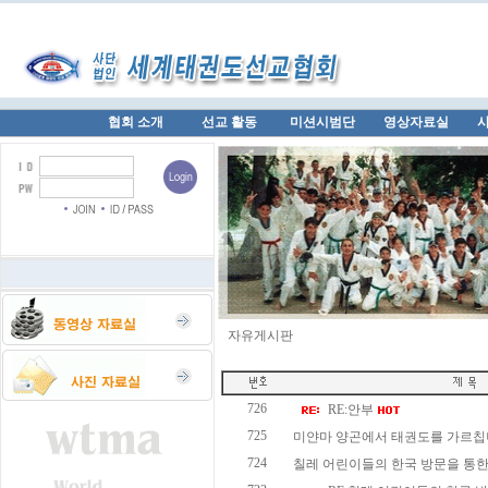
협회 소개
선교 활동
미션시범단
영상자료실
자유게시판
726
RE:안부
725
미얀마 양곤에서 태권도를 가르칩니다
724
칠레 어린이들의 한국 방문을 통한 선