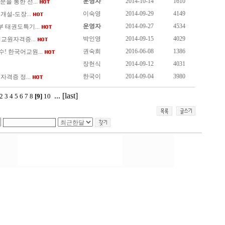
운영자
2014-10-14
1610
을 통한 선...
이숙영
2014-09-29
4149
설-도장...
운영자
2014-09-27
4534
태권도특기...
박인영
2014-09-15
4029
교원자격증...
권숙희
2016-06-08
1386
! 한국어교원...
장헌식
2014-09-12
4031
한국이
2014-09-04
3980
격증 정...
...
[last]
2
3
4
5
6
7
8
[9]
10