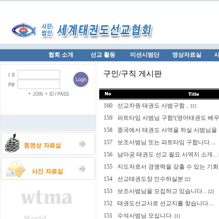
협회 소개
선교 활동
미션시범단
영상자료실
구인/구직 게시판
160
선교차원 태권도 사범구함...
[1]
159
파트타임 사범님 구함!(영어태권도 베우실 
158
중국에서 태권도 사역을 하실 사범님을 모
157
보조사범님 또는 파트타임 구합니다....
156
남아공 태권도 선교 필요 사역지 소개...
155
지도자로서 경쟁력을 갖출 수 있는 기회를 
154
선교태권도장 인수하실분
[2]
153
보조사범님을 모집하고 있습니다...
[2]
152
태권도선교사로 선교지를 찾습니다....
151
수석사범님 모십니다.
[1]