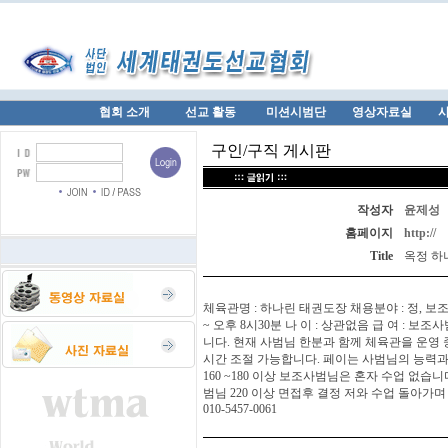
협회 소개
선교 활동
미션시범단
영상자료실
구인/구직 게시판
작성자
윤제성
홈페이지
http://
Title
옥정 하
체육관명 : 하나린 태권도장 채용분야 : 정, 보조사
~ 오후 8시30분 나 이 : 상관없음 급 여 : 보
니다. 현재 사범님 한분과 함께 체육관을 운영 중
시간 조절 가능합니다. 페이는 사범님의 능력과
160 ~180 이상 보조사범님은 혼자 수업 없습니
범님 220 이상 면접후 결정 저와 수업 돌아가
010-5457-0061