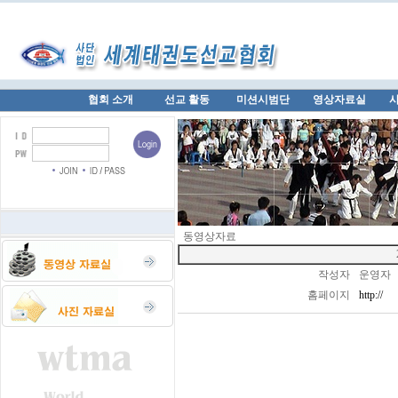
협회 소개
선교 활동
미션시범단
영상자료실
동영상자료
작성자
운영자
홈페이지
http://