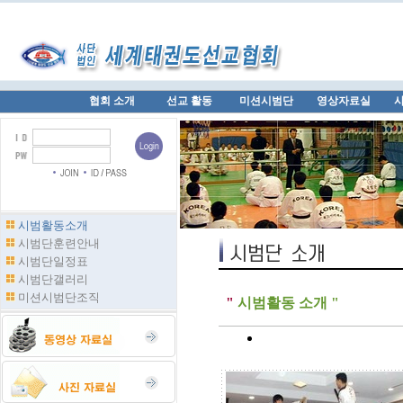
협회 소개
선교 활동
미션시범단
영상자료실
시범활동소개
시범단훈련안내
시범단일정표
시범단갤러리
미션시범단조직
"
시범활동 소개 "