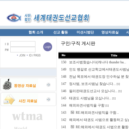
협회 소개
선교 활동
미션시범단
영상자료실
구인/구직 게시판
150
보조사범찾습니다(캐나다 thunder ba...
149
인도 뱅갈로 선교학교에서태권도사범님선
148
전남 목포에서 태권도장 인수하실 분 찾습
147
정사범, 보조사범님 찾습니다...
[1]
146
필리핀태권도선교사 모십니다...
[1]
145
태권도 사범님을 모십니다...
[1]
144
해외파견사범직을 구함
[1]
143
RE:해외파견사범직을 구함...
142
해외에서 태권도 사범으로 활동하고 싶습
141
RE:해외에서 태권도 사범으로 활동하