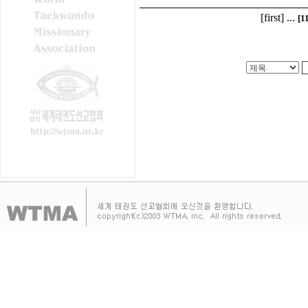
[first]
...
[1