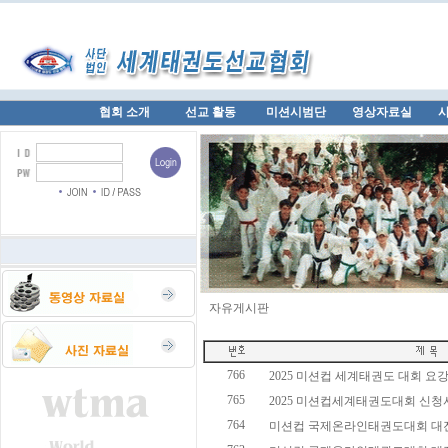
협회 소개
선교 활동
미션시범단
영상자료실
자유게시판
766
2025 미션컵 세계태권도 대회 요강 
765
2025 미션컵세계태권도대회 신청서
764
미션컵 국제온라인태권도대회 대진표