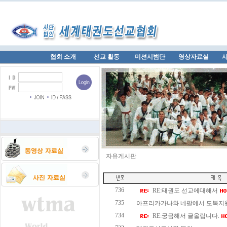
협회 소개
선교 활동
미션시범단
영상자료실
자유게시판
736
RE:태권도 선교에대해서
735
아프리카가나와 네팔에서 도복지원을
734
RE:궁금해서 글올립니다.