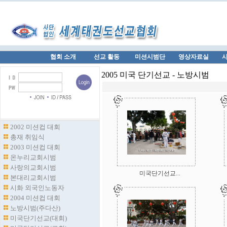
협회 소개
선교 활동
미션시범단
영상자료실
2005 미국 단기선교 - 노방시범
2002 미션컵 대회
총재 취임식
2003 미션컵 대회
온누리교회시범
사랑의교회시범
미국단기선교...
본대리교회시범
시화 외국인노동자
2004 미션컵 대회
노방시범(주다산)
미국단기선교(대회)