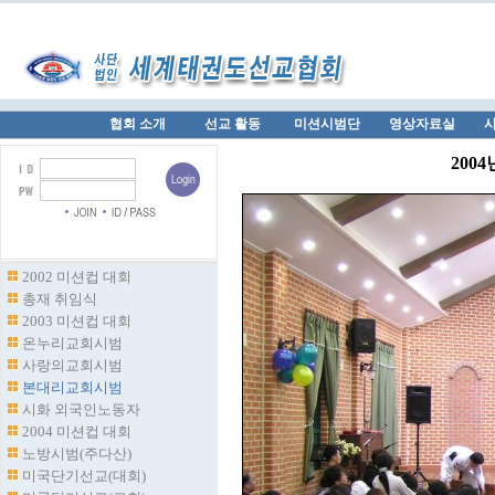
협회 소개
선교 활동
미션시범단
영상자료실
200
2002 미션컵 대회
총재 취임식
2003 미션컵 대회
온누리교회시범
사랑의교회시범
본대리교회시범
시화 외국인노동자
2004 미션컵 대회
노방시범(주다산)
미국단기선교(대회)