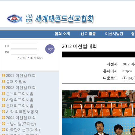
협회 소개
선교 활동
미션시범단
영
2012 미션컵대회
작성자
2012
홈페이지
http://
2002 미션컵 대회
다운로드
(1).jpg
(
총재 취임식
2003 미션컵 대회
온누리교회시범
사랑의교회시범
본대리교회시범
시화 외국인노동자
2004 미션컵 대회
노방시범(주다산)
미국단기선교(대회)